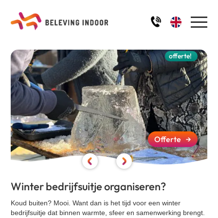
Home
offerte!
Activiteiten
Robinson aan Tafel
Ons team
De Alleskunner
IJssculpturen workshop
Offerte
→
Impressie
Schilder workshop
Kwal aan Tafel
FAQ
Quiz - Ik hou van Holland
Winter bedrijfsuitje organiseren?
De Alleskunner XL
Koud buiten? Mooi.
Want dan is het tijd voor een
winter
Blog
Quiz - Winter / Kerst
bedrijfsuitje
dat binnen warmte, sfeer en samenwerking brengt.