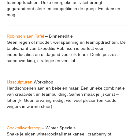
teamopdrachten. Deze energieke activiteit brengt
VR Escape Room - Squid Game
gegarandeerd sfeer en competitie in de groep. En: dansen
Adem workshop
mag.
Music challenge
Bokstraining
Robinson aan Tafel
– Binneneditie
Zandsculpturen Rivier
Geen regen of modder, wél spanning en teamopdrachten. De
tafelvariant van Expeditie Robinson is perfect voor
VR Escape Room - Murder Hotel
indoorlocaties en uitdagend voor elk team. Denk: puzzels,
Diner Naar Analyse
samenwerking, strategie en veel lol.
Quizperience
Poker workshop
IJssculpturen
Workshop
Handschoenen aan en beitelen maar. Een unieke combinatie
van creativiteit en teambuilding. Samen maak je ijskunst –
letterlijk. Geen ervaring nodig, wél veel plezier (en koude
vingers in warme sfeer).
Cocktailworkshop
– Winter Specials
Shake je eigen wintercocktail met kaneel, cranberry of