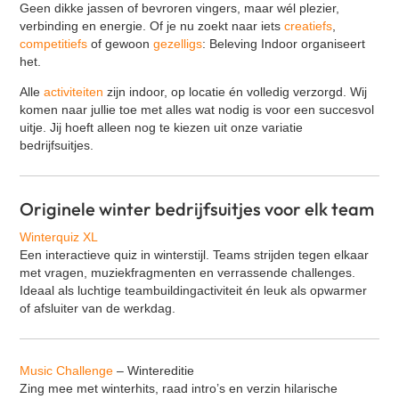
Geen dikke jassen of bevroren vingers, maar wél plezier,
Klassieke Bingo
verbinding en energie. Of je nu zoekt naar iets
creatiefs
,
Contact
Street art workshop
competitiefs
of gewoon
gezelligs
: Beleving Indoor organiseert
het.
VR Escape Room - La Casa de Dinero
Alle
activiteiten
zijn indoor, op locatie én volledig verzorgd. Wij
Oud Hollandse spellen
komen naar jullie toe met alles wat nodig is voor een succesvol
Cocktail workshop
uitje. Jij hoeft alleen nog te kiezen uit onze variatie
bedrijfsuitjes.
Zakelijke speeddate (kennismakingsspel)
GPS Citygames
Graffiti workshop
Originele winter bedrijfsuitjes voor elk team
Expeditie RobinZon - Hotel editie
Winterquiz XL
Bingo XL
Een interactieve quiz in winterstijl. Teams strijden tegen elkaar
met vragen, muziekfragmenten en verrassende challenges.
Cluedo XL
Ideaal als luchtige teambuildingactiviteit én leuk als opwarmer
Percussie workshop
of afsluiter van de werkdag.
Yoga
Salsa workshop
Music Challenge
– Wintereditie
Quiz XL
Zing mee met winterhits, raad intro’s en verzin hilarische