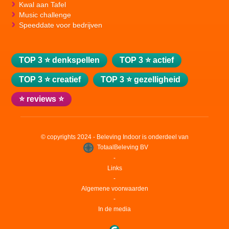
Kwal aan Tafel
Music challenge
Speeddate voor bedrijven
TOP 3 ⭐ denkspellen
TOP 3 ⭐ actief
TOP 3 ⭐ creatief
TOP 3 ⭐ gezelligheid
⭐ reviews ⭐
© copyrights 2024 - Beleving Indoor is onderdeel van
TotaalBeleving BV
‐
Links
‐
Algemene voorwaarden
‐
In de media