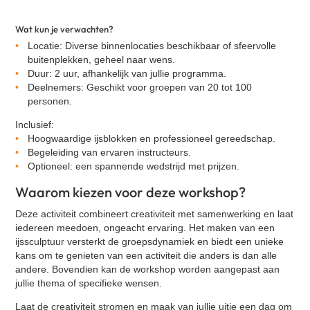
VR Escape Room - Squid Game
Wat kun je verwachten?
Adem workshop
Locatie:
Diverse binnenlocaties beschikbaar of sfeervolle
Music challenge
buitenplekken, geheel naar wens.
Duur:
2 uur, afhankelijk van jullie programma.
Bokstraining
Deelnemers:
Geschikt voor groepen van 20 tot 100
Zandsculpturen Rivier
personen.
VR Escape Room - Murder Hotel
Inclusief:
Diner Naar Analyse
Hoogwaardige ijsblokken en professioneel gereedschap.
Begeleiding van ervaren instructeurs.
Quizperience
Optioneel: een spannende wedstrijd met prijzen.
Poker workshop
Waarom kiezen voor deze workshop?
Deze activiteit combineert creativiteit met samenwerking en laat
iedereen meedoen, ongeacht ervaring. Het maken van een
ijssculptuur versterkt de groepsdynamiek en biedt een unieke
kans om te genieten van een activiteit die anders is dan alle
andere. Bovendien kan de workshop worden aangepast aan
jullie thema of specifieke wensen.
Laat de creativiteit stromen en maak van jullie uitje een dag om