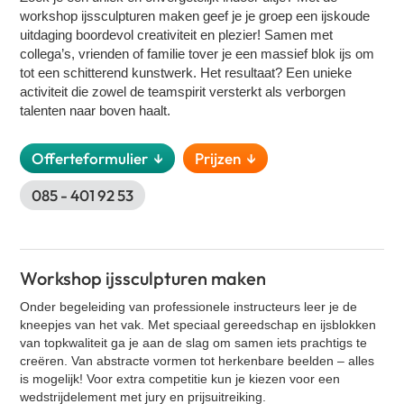
Klassieke Bingo
workshop ijssculpturen maken
geef je je groep een ijskoude
Contact
uitdaging boordevol creativiteit en plezier! Samen met
Street art workshop
collega’s, vrienden of familie tover je een massief blok ijs om
VR Escape Room - La Casa de Dinero
tot een schitterend kunstwerk. Het resultaat? Een unieke
activiteit die zowel de teamspirit versterkt als verborgen
Oud Hollandse spellen
talenten naar boven haalt.
Cocktail workshop
Zakelijke speeddate (kennismakingsspel)
Offerteformulier ↓
Prijzen ↓
GPS Citygames
085 - 401 92 53
Graffiti workshop
Expeditie RobinZon - Hotel editie
Bingo XL
Workshop ijssculpturen maken
Cluedo XL
Onder begeleiding van professionele instructeurs leer je de
Percussie workshop
kneepjes van het vak. Met speciaal gereedschap en ijsblokken
Yoga
van topkwaliteit ga je aan de slag om samen iets prachtigs te
creëren. Van abstracte vormen tot herkenbare beelden – alles
Salsa workshop
is mogelijk! Voor extra competitie kun je kiezen voor een
Quiz XL
wedstrijdelement met jury en prijsuitreiking.