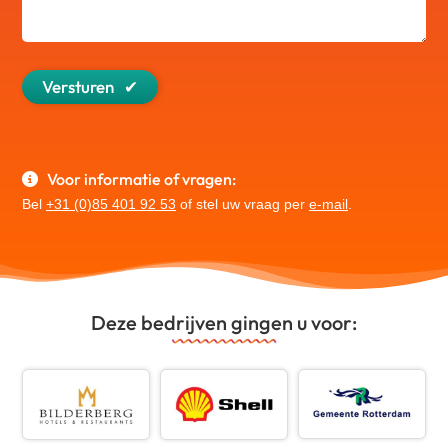
Versturen
Voor informatie of vragen:
Bel
+31 (0)85 401 92 53
of stel uw vraag per
e-mail
.
Deze bedrijven gingen u voor: