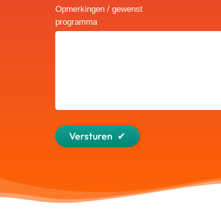
Opmerkingen / gewenst
programma
Versturen