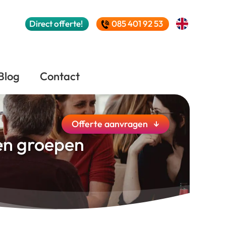
Direct
offerte!
085 401 92 53
Blog
Contact
Offerte
aanvragen
↓
en groepen