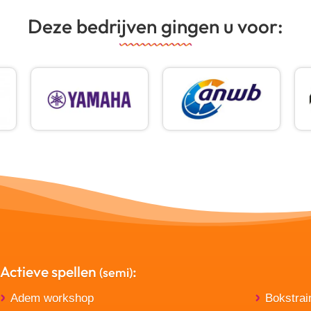
Deze bedrijven gingen u voor:
Actieve spellen
:
(semi)
Adem workshop
Bokstrai