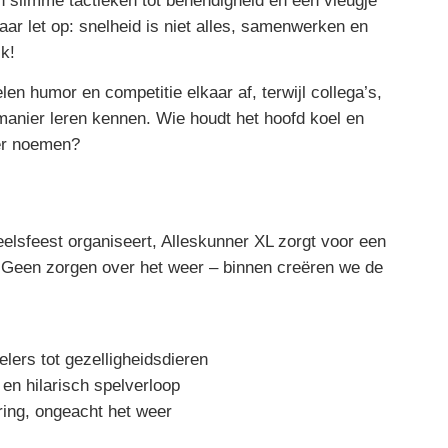
n slimme tactieken tot behendigheid en een vleugje
aar let op: snelheid is niet alles, samenwerken en
jk!
en humor en competitie elkaar af, terwijl collega’s,
manier leren kennen. Wie houdt het hoofd koel en
r
noemen?
eelsfeest
organiseert, Alleskunner XL zorgt voor een
. Geen zorgen over het weer – binnen creëren we de
lers tot gezelligheidsdieren
en hilarisch spelverloop
ring, ongeacht het weer