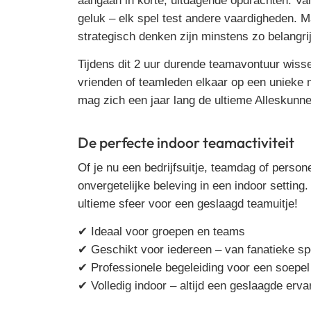
aangaan in korte, uitdagende opdrachten. Va
geluk – elk spel test andere vaardigheden. M
strategisch denken zijn minstens zo belangri
Tijdens dit
2 uur durende teamavontuur
wissel
vrienden of teamleden elkaar op een unieke 
mag zich een jaar lang de
ultieme Alleskunne
De perfecte indoor teamactiviteit
Of je nu een
bedrijfsuitje, teamdag of person
onvergetelijke beleving
in een indoor setting
ultieme sfeer voor een geslaagd teamuitje!
✔
Ideaal voor groepen en teams
✔
Geschikt voor iedereen
– van fanatieke spe
✔
Professionele begeleiding
voor een soepel 
✔
Volledig indoor
– altijd een geslaagde erva