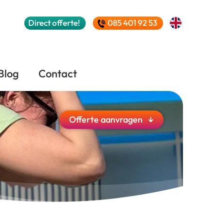
Direct
offerte!
085 401 92 53
Blog
Contact
Offerte
aanvragen
↓