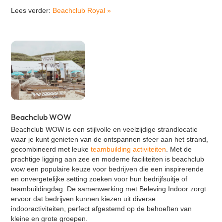
VR Escape Room - Squid Game
Lees verder:
Beachclub Royal
»
Adem workshop
Music challenge
Bokstraining
Zandsculpturen Rivier
VR Escape Room - Murder Hotel
Diner Naar Analyse
Quizperience
Beachclub WOW
Poker workshop
Beachclub WOW is een stijlvolle en veelzijdige strandlocatie
waar je kunt genieten van de ontspannen sfeer aan het strand,
gecombineerd met leuke
teambuilding activiteiten
. Met de
prachtige ligging aan zee en moderne faciliteiten is beachclub
wow een populaire keuze voor bedrijven die een inspirerende
en onvergetelijke setting zoeken voor hun bedrijfsuitje of
teambuildingdag.
De samenwerking met Beleving Indoor zorgt
ervoor dat bedrijven kunnen kiezen uit diverse
indooractiviteiten, perfect afgestemd op de behoeften van
kleine en grote groepen.