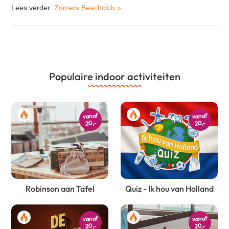
Lees verder:
Zomers Beachclub
»
Populaire indoor activiteiten
vanaf
vanaf
20,-
20,-
Robinson aan Tafel
Quiz - Ik hou van Holland
vanaf
vanaf
20,-
20,-