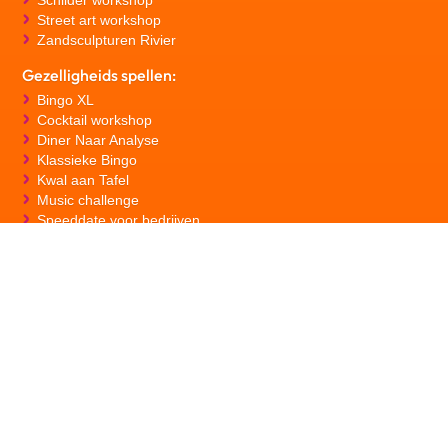
Street art workshop
Zandsculpturen Rivier
Gezelligheids spellen:
Bingo XL
Cocktail workshop
Diner Naar Analyse
Klassieke Bingo
Kwal aan Tafel
Music challenge
Speeddate voor bedrijven
TOP 3 ⭐ denkspellen
TOP 3 ⭐ actief
TOP 3 ⭐ creatief
TOP 3 ⭐ gezelligheid
⭐ reviews ⭐
© copyrights 2024 - Beleving Indoor is onderdeel van