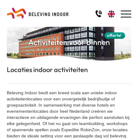
Home
offerte!
Activiteiten voor binnen
Activiteiten
Locaties indoor activiteiten
Robinson aan Tafel
Ons team
De Alleskunner
IJssculpturen workshop
Impressie
Beleving Indoor biedt een breed scala aan unieke indoor
Schilder workshop
activiteitenlocaties voor een onvergetelijk bedrijfsuitje of
groepsactiviteit. In samenwerking met diverse hotels en
Kwal aan Tafel
FAQ
evenementenlocaties door heel Nederland creëren we
Quiz - Ik hou van Holland
interactieve en uitdagende ervaringen die perfect aansluiten bij
elke gelegenheid. Of het nu gaat om teambuilding, workshops
De Alleskunner XL
of spannende spellen zoals Expeditie RobinZon, onze locaties
Blog
Quiz - Winter / Kerst
bieden de ideale setting voor een geslaagde dag vol beleving