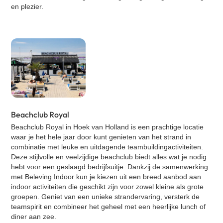
en plezier.
Klassieke Bingo
Contact
Street art workshop
VR Escape Room - La Casa de Dinero
Oud Hollandse spellen
Cocktail workshop
Zakelijke speeddate (kennismakingsspel)
GPS Citygames
Graffiti workshop
Beachclub Royal
Expeditie RobinZon - Hotel editie
Beachclub Royal
in Hoek van Holland is een prachtige locatie
waar je het hele jaar door kunt genieten van het strand in
Bingo XL
combinatie met leuke en uitdagende teambuildingactiviteiten.
Cluedo XL
Deze stijlvolle en veelzijdige beachclub biedt alles wat je nodig
hebt voor een geslaagd bedrijfsuitje. Dankzij de samenwerking
Percussie workshop
met Beleving Indoor kun je kiezen uit een breed aanbod aan
Yoga
indoor activiteiten die geschikt zijn voor zowel kleine als grote
groepen. Geniet van een unieke strandervaring, versterk de
Salsa workshop
teamspirit en combineer het geheel met een heerlijke lunch of
Quiz XL
diner aan zee.