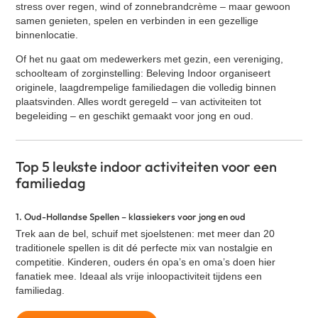
stress over regen, wind of zonnebrandcrème – maar gewoon
Klassieke Bingo
samen genieten, spelen en verbinden in een gezellige
Contact
Street art workshop
binnenlocatie.
VR Escape Room - La Casa de Dinero
Of het nu gaat om medewerkers met gezin, een vereniging,
schoolteam of zorginstelling: Beleving Indoor organiseert
Oud Hollandse spellen
originele, laagdrempelige familiedagen die volledig binnen
Cocktail workshop
plaatsvinden. Alles wordt geregeld – van activiteiten tot
begeleiding – en geschikt gemaakt voor jong en oud.
Zakelijke speeddate (kennismakingsspel)
GPS Citygames
Graffiti workshop
Top 5 leukste indoor activiteiten voor een
familiedag
Expeditie RobinZon - Hotel editie
Bingo XL
1. Oud-Hollandse Spellen – klassiekers voor jong en oud
Cluedo XL
Trek aan de bel, schuif met sjoelstenen: met meer dan 20
Percussie workshop
traditionele spellen is dit dé perfecte mix van nostalgie en
competitie. Kinderen, ouders én opa’s en oma’s doen hier
Yoga
fanatiek mee. Ideaal als vrije inloopactiviteit tijdens een
Salsa workshop
familiedag.
Quiz XL