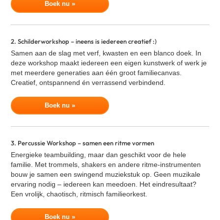
Boek nu »
VR Escape Room - Squid Game
Adem workshop
Music challenge
2. Schilderworkshop – ineens is iedereen creatief :)
Bokstraining
Samen aan de slag met verf, kwasten en een blanco doek. In
deze workshop maakt iedereen een eigen kunstwerk of werk je
Zandsculpturen Rivier
met meerdere generaties aan één groot familiecanvas.
VR Escape Room - Murder Hotel
Creatief, ontspannend én verrassend verbindend.
Diner Naar Analyse
Boek nu »
Quizperience
Poker workshop
3. Percussie Workshop – samen een ritme vormen
Energieke teambuilding, maar dan geschikt voor de hele
familie. Met trommels, shakers en andere ritme-instrumenten
bouw je samen een swingend muziekstuk op. Geen muzikale
ervaring nodig – iedereen kan meedoen. Het eindresultaat?
Een vrolijk, chaotisch, ritmisch familieorkest.
Boek nu »