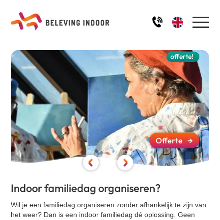
Home
offerte!
Activiteiten
Robinson aan Tafel
Ons team
De Alleskunner
IJssculpturen workshop
Offerte
→
Impressie
Schilder workshop
Kwal aan Tafel
FAQ
Quiz - Ik hou van Holland
Indoor familiedag organiseren?
De Alleskunner XL
Wil je een familiedag organiseren zonder afhankelijk te zijn van
Blog
Quiz - Winter / Kerst
het weer? Dan is een
indoor familiedag
dé oplossing. Geen