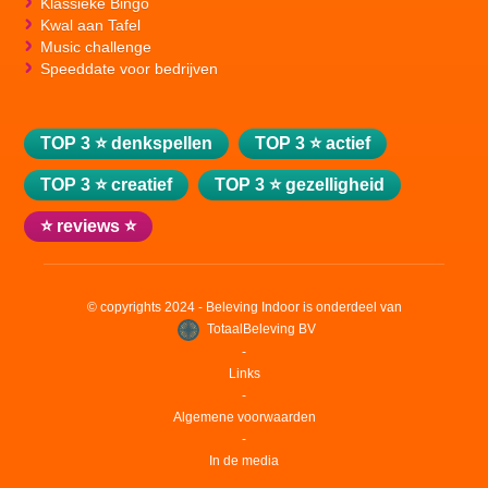
Klassieke Bingo
Kwal aan Tafel
Music challenge
Speeddate voor bedrijven
TOP 3 ⭐ denkspellen
TOP 3 ⭐ actief
TOP 3 ⭐ creatief
TOP 3 ⭐ gezelligheid
⭐ reviews ⭐
© copyrights 2024 - Beleving Indoor is onderdeel van
TotaalBeleving BV
‐
Links
‐
Algemene voorwaarden
‐
In de media