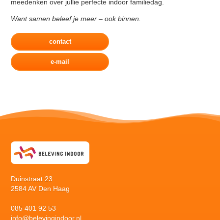
meedenken over jullie perfecte indoor familiedag.
Want samen beleef je meer – ook binnen.
contact
e-mail
Duinstraat 23
2584 AV Den Haag
085 401 92 53
info@belevingindoor.nl