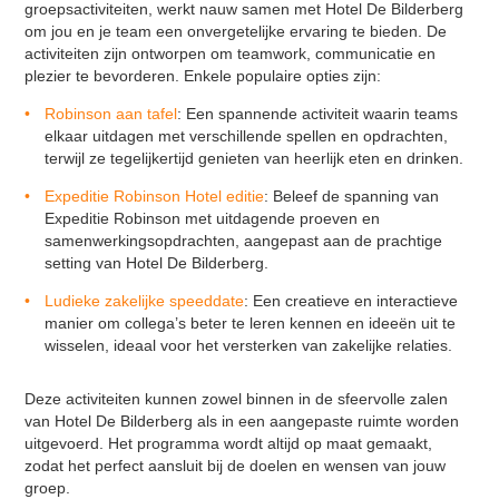
groepsactiviteiten, werkt nauw samen met Hotel De Bilderberg
VR Escape Room - Squid Game
om jou en je team een onvergetelijke ervaring te bieden. De
Adem workshop
activiteiten zijn ontworpen om teamwork, communicatie en
plezier te bevorderen. Enkele populaire opties zijn:
Music challenge
Robinson aan tafel
:
Een spannende activiteit waarin teams
Bokstraining
elkaar uitdagen met verschillende spellen en opdrachten,
Zandsculpturen Rivier
terwijl ze tegelijkertijd genieten van heerlijk eten en drinken.
VR Escape Room - Murder Hotel
Expeditie Robinson Hotel editie
:
Beleef de spanning van
Expeditie Robinson met uitdagende proeven en
Diner Naar Analyse
samenwerkingsopdrachten, aangepast aan de prachtige
Quizperience
setting van Hotel De Bilderberg.
Poker workshop
Ludieke zakelijke speeddate
:
Een creatieve en interactieve
manier om collega’s beter te leren kennen en ideeën uit te
wisselen, ideaal voor het versterken van zakelijke relaties.
Deze activiteiten kunnen zowel binnen in de sfeervolle zalen
van Hotel De Bilderberg als in een aangepaste ruimte worden
uitgevoerd. Het programma wordt altijd op maat gemaakt,
zodat het perfect aansluit bij de doelen en wensen van jouw
groep.