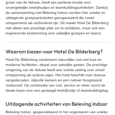
groen van de Veluwe, biedt een perfecte locatie voor
Klassieke Bingo
onvergetelijke bedrijfsuitjes en teambuildingactiviteiten. Dankzij
Contact
Street art workshop
de samenwerking met Beleving Indoor worden hier unieke en
uitdagende groepsactiviteiten georganiseerd die zowel
VR Escape Room - La Casa de Dinero
ontspannend als verbindend zijn. Dit maakt Hotel De Bilderberg
Oud Hollandse spellen
niet alleen een prachtige plek om te verblijven, maar ook een
inspirerende bestemming voor zakelijke groepen en teams.
Cocktail workshop
Zakelijke speeddate (kennismakingsspel)
GPS Citygames
Waarom kiezen voor Hotel De Bilderberg?
Graffiti workshop
Hotel De Bilderberg combineert natuurlijke rust met luxe en
moderne faciliteiten, ideaal voor zakelijke gasten. De prachtige
Expeditie RobinZon - Hotel editie
omgeving van de Veluwe biedt een unieke setting voor zowel
Bingo XL
ontspanning als actieve uitjes. Het hotel beschikt over diverse
vergaderzalen, stijlvolle kamers en een culinair hoogstaand
Cluedo XL
restaurant. De combinatie van rust, service en sfeer vormt de
Percussie workshop
ideale basis voor een geslaagd bedrijfsuitje of teambuildingdag.
Yoga
Uitdagende activiteiten van Beleving Indoor
Salsa workshop
Quiz XL
Beleving Indoor, gespecialiseerd in het organiseren van unieke