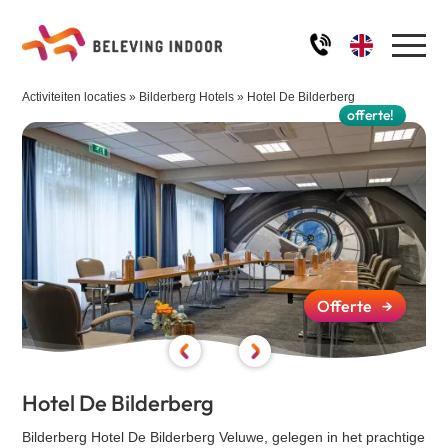
Activiteiten locaties
»
Bilderberg Hotels
»
Hotel De Bilderberg
Home
offerte!
Activiteiten
Robinson aan Tafel
Ons team
De Alleskunner
IJssculpturen workshop
Impressie
Offerte
→
Schilder workshop
Kwal aan Tafel
FAQ
Quiz - Ik hou van Holland
Hotel De Bilderberg
De Alleskunner XL
Blog
Quiz - Winter / Kerst
Bilderberg Hotel De Bilderberg Veluwe, gelegen in het prachtige