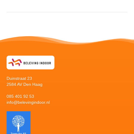
Duinstraat 23
2584 AV Den Haag
085 401 92 53
info@belevingindoor.nl