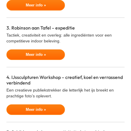
VR Escape Room - Squid Game
Meer info »
Adem workshop
Music challenge
3. Robinson aan Tafel – expeditie
Bokstraining
Tactiek, creativiteit en overleg: alle ingrediënten voor een
Zandsculpturen Rivier
competitieve indoor beleving.
VR Escape Room - Murder Hotel
Meer info »
Diner Naar Analyse
Quizperience
Poker workshop
4. IJssculpturen Workshop – creatief, koel en verrassend
verbindend
Een creatieve publiekstrekker die letterlijk het ijs breekt en
prachtige foto’s oplevert.
Meer info »