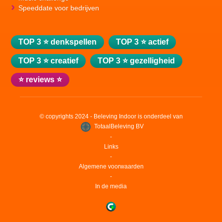
Speeddate voor bedrijven
TOP 3 ⭐ denkspellen
TOP 3 ⭐ actief
TOP 3 ⭐ creatief
TOP 3 ⭐ gezelligheid
⭐ reviews ⭐
© copyrights 2024 - Beleving Indoor is onderdeel van
TotaalBeleving BV
‐
Links
‐
Algemene voorwaarden
‐
In de media