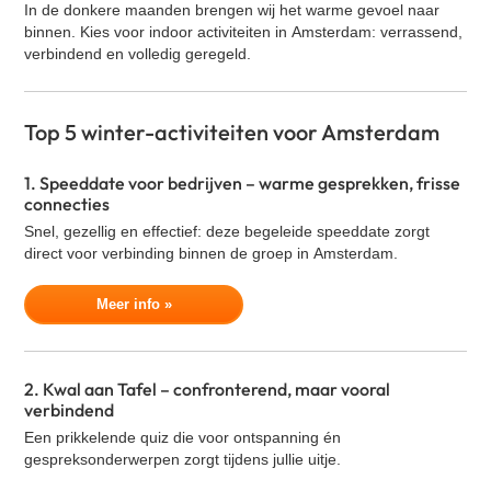
In de donkere maanden brengen wij het warme gevoel naar
Klassieke Bingo
binnen. Kies voor indoor activiteiten in
Amsterdam
: verrassend,
Contact
Street art workshop
verbindend en volledig geregeld.
VR Escape Room - La Casa de Dinero
Oud Hollandse spellen
Top 5 winter-activiteiten voor
Amsterdam
Cocktail workshop
1. Speeddate voor bedrijven – warme gesprekken, frisse
Zakelijke speeddate (kennismakingsspel)
connecties
GPS Citygames
Snel, gezellig en effectief: deze begeleide speeddate zorgt
Graffiti workshop
direct voor verbinding binnen de groep in
Amsterdam
.
Expeditie RobinZon - Hotel editie
Meer info »
Bingo XL
Cluedo XL
Percussie workshop
2. Kwal aan Tafel – confronterend, maar vooral
verbindend
Yoga
Een prikkelende quiz die voor ontspanning én
Salsa workshop
gespreksonderwerpen zorgt tijdens jullie uitje.
Quiz XL