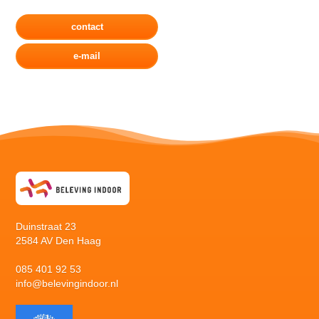
contact
e-mail
Duinstraat 23
2584 AV Den Haag
085 401 92 53
info@belevingindoor.nl