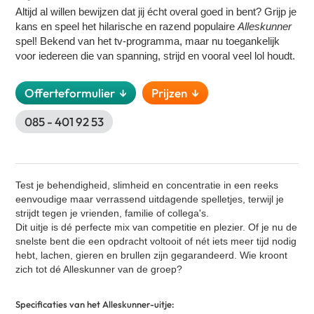
Klassieke Bingo
Altijd al willen bewijzen dat jij écht overal goed in bent? Grijp je
Contact
kans en speel het hilarische en razend populaire
Alleskunner
Street art workshop
spel! Bekend van het tv-programma, maar nu toegankelijk
VR Escape Room - La Casa de Dinero
voor iedereen die van spanning, strijd en vooral veel lol houdt.
Oud Hollandse spellen
Offerteformulier ↓
Prijzen ↓
Cocktail workshop
Zakelijke speeddate (kennismakingsspel)
085 - 401 92 53
GPS Citygames
Graffiti workshop
Expeditie RobinZon - Hotel editie
Test je behendigheid, slimheid en concentratie in een reeks
eenvoudige maar verrassend uitdagende spelletjes, terwijl je
Bingo XL
strijdt tegen je vrienden, familie of collega's.
Cluedo XL
Dit uitje is dé perfecte mix van competitie en plezier. Of je nu de
snelste bent die een opdracht voltooit of nét iets meer tijd nodig
Percussie workshop
hebt, lachen, gieren en brullen zijn gegarandeerd. Wie kroont
Yoga
zich tot dé Alleskunner van de groep?
Salsa workshop
Specificaties van het Alleskunner-uitje:
Quiz XL