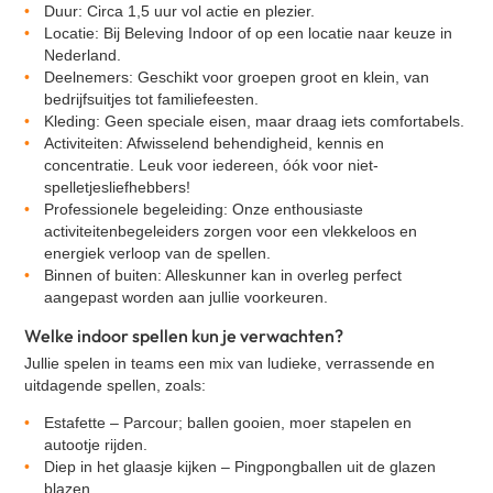
Duur:
Circa 1,5 uur vol actie en plezier.
VR Escape Room - Squid Game
Locatie:
Bij Beleving Indoor of op een locatie naar keuze in
Adem workshop
Nederland.
Deelnemers:
Geschikt voor groepen groot en klein, van
Music challenge
bedrijfsuitjes tot familiefeesten.
Bokstraining
Kleding:
Geen speciale eisen, maar draag iets comfortabels.
Activiteiten:
Afwisselend behendigheid, kennis en
Zandsculpturen Rivier
concentratie. Leuk voor iedereen, óók voor niet-
VR Escape Room - Murder Hotel
spelletjesliefhebbers!
Professionele begeleiding:
Onze enthousiaste
Diner Naar Analyse
activiteitenbegeleiders zorgen voor een vlekkeloos en
Quizperience
energiek verloop van de spellen.
Binnen of buiten:
Alleskunner kan in overleg perfect
Poker workshop
aangepast worden aan jullie voorkeuren.
Welke indoor spellen kun je verwachten?
Jullie spelen in teams een mix van ludieke, verrassende en
uitdagende spellen, zoals:
Estafette
–
Parcour; ballen gooien, moer stapelen en
autootje rijden.
Diep in het glaasje kijken
–
Pingpongballen uit de glazen
blazen.