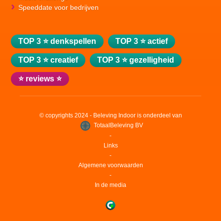
Speeddate voor bedrijven
TOP 3 ⭐ denkspellen
TOP 3 ⭐ actief
TOP 3 ⭐ creatief
TOP 3 ⭐ gezelligheid
⭐ reviews ⭐
© copyrights 2024 - Beleving Indoor is onderdeel van
TotaalBeleving BV
‐
Links
‐
Algemene voorwaarden
‐
In de media