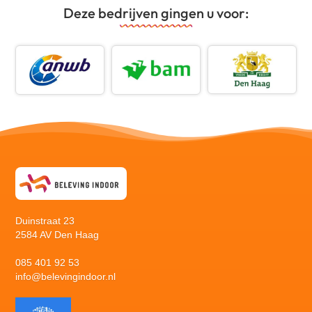
Deze bedrijven gingen u voor:
Duinstraat 23
2584 AV Den Haag
085 401 92 53
info@belevingindoor.nl