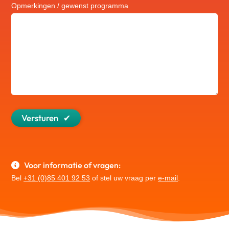
Opmerkingen / gewenst programma
Versturen
Voor informatie of vragen:
Bel
+31 (0)85 401 92 53
of stel uw vraag per
e-mail
.