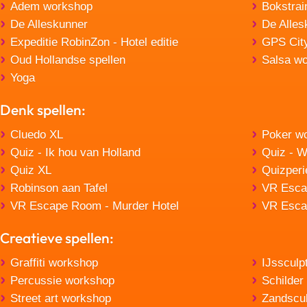
Adem workshop
Bokstrai
De Alleskunner
De Alles
Expeditie RobinZon - Hotel editie
GPS Cit
Oud Hollandse spellen
Salsa w
Yoga
Denk spellen:
Cluedo XL
Poker w
Quiz - Ik hou van Holland
Quiz - W
Quiz XL
Quizperi
Robinson aan Tafel
VR Esca
VR Escape Room - Murder Hotel
VR Esca
Creatieve spellen:
Graffiti workshop
IJssculp
Percussie workshop
Schilder
Street art workshop
Zandscul