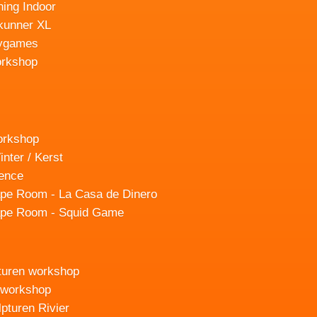
ning Indoor
kunner XL
ygames
orkshop
orkshop
inter / Kerst
ence
pe Room - La Casa de Dinero
pe Room - Squid Game
turen workshop
 workshop
pturen Rivier