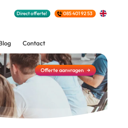
Direct
offerte!
085 401 92 53
Blog
Contact
Offerte
aanvragen
→