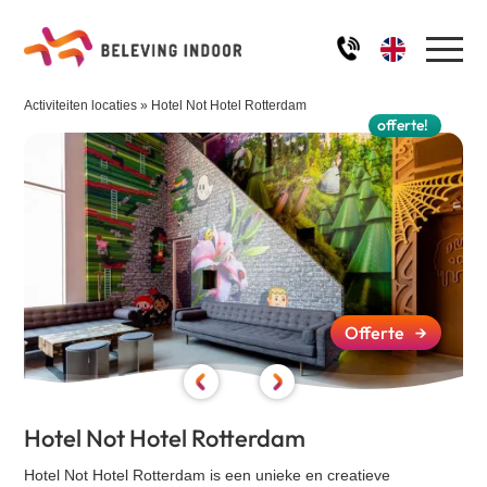
Activiteiten locaties
»
Hotel Not Hotel Rotterdam
Home
offerte!
Activiteiten
Robinson aan Tafel
Ons team
De Alleskunner
IJssculpturen workshop
Impressie
Offerte
→
Schilder workshop
Kwal aan Tafel
FAQ
Quiz - Ik hou van Holland
Hotel Not Hotel Rotterdam
De Alleskunner XL
Blog
Quiz - Winter / Kerst
Hotel Not Hotel Rotterdam is een unieke en creatieve