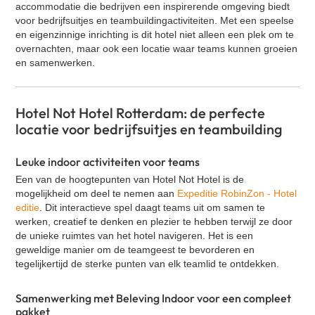
accommodatie die bedrijven een inspirerende omgeving biedt
Klassieke Bingo
voor bedrijfsuitjes en teambuildingactiviteiten. Met een speelse
Contact
Street art workshop
en eigenzinnige inrichting is dit hotel niet alleen een plek om te
overnachten, maar ook een locatie waar teams kunnen groeien
VR Escape Room - La Casa de Dinero
en samenwerken.
Oud Hollandse spellen
Cocktail workshop
Hotel Not Hotel Rotterdam: de perfecte
Zakelijke speeddate (kennismakingsspel)
locatie voor bedrijfsuitjes en teambuilding
GPS Citygames
Graffiti workshop
Leuke indoor activiteiten voor teams
Een van de hoogtepunten van Hotel Not Hotel is de
Expeditie RobinZon - Hotel editie
mogelijkheid om deel te nemen aan
Expeditie RobinZon - Hotel
Bingo XL
editie
. Dit interactieve spel daagt teams uit om samen te
werken, creatief te denken en plezier te hebben terwijl ze door
Cluedo XL
de unieke ruimtes van het hotel navigeren. Het is een
Percussie workshop
geweldige manier om de teamgeest te bevorderen en
tegelijkertijd de sterke punten van elk teamlid te ontdekken.
Yoga
Salsa workshop
Samenwerking met Beleving Indoor voor een compleet
Quiz XL
pakket