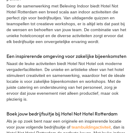
VR Escape Room - Squid Game
Door de samenwerking met
Beleving Indoor
biedt Hotel Not
Hotel Rotterdam een breed scala aan indoor activiteiten die
Adem workshop
perfect zijn voor bedrijfsuitjes. Van uitdagende quizzen en
Music challenge
teamspellen tot creatieve workshops, er is altijd iets dat past bij
de wensen en behoeften van jouw team. De combinatie van het
Bokstraining
unieke hotelconcept en de diverse activiteiten zorgt ervoor dat
Zandsculpturen Rivier
elk bedrijfsuitje een onvergetelijke ervaring wordt.
VR Escape Room - Murder Hotel
Een inspirerende omgeving voor zakelijke bijeenkomsten
Diner Naar Analyse
Naast de leuke activiteiten biedt Hotel Not Hotel ook moderne
Quizperience
vergaderfaciliteiten. De unieke en artistieke sfeer van het hotel
stimuleert creativiteit en samenwerking, waardoor het de ideale
Poker workshop
locatie is voor zakelijke bijeenkomsten en workshops. Met de
juiste catering en ondersteuning van het personeel, zorg je
ervoor dat jouw evenement niet alleen productief, maar ook
plezierig is.
Boek jouw bedrijfsuitje bij Hotel Not Hotel Rotterdam
Als je op zoek bent naar een originele en inspirerende locatie
voor jouw volgende bedrijfsuitje of
teambuildingactiviteit
, dan is