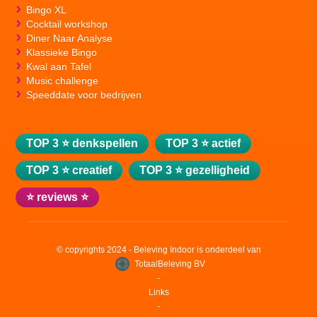
Bingo XL
Cocktail workshop
Diner Naar Analyse
Klassieke Bingo
Kwal aan Tafel
Music challenge
Speeddate voor bedrijven
TOP 3 ⭐ denkspellen
TOP 3 ⭐ actief
TOP 3 ⭐ creatief
TOP 3 ⭐ gezelligheid
⭐ reviews ⭐
© copyrights 2024 - Beleving Indoor is onderdeel van
TotaalBeleving BV
‐
Links
‐