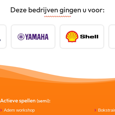
Deze bedrijven gingen u voor:
Actieve spellen
:
(semi)
Adem workshop
Bokstrai