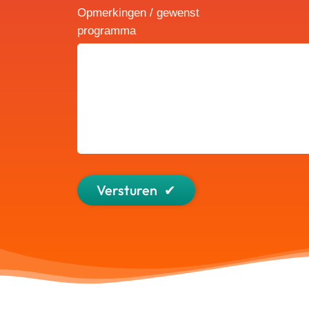
Opmerkingen / gewenst
programma
Versturen