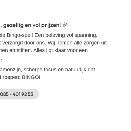
gezellig en vol prijzen! 🎉
ele Bingo-spel! Een beleving vol spanning,
t verzorgd door ons. Wij nemen alle zorgen uit
n en stiften. Alles ligt klaar voor een
.
samenzijn, scherpe focus en natuurlijk dat
t roepen:
BINGO!
085 - 401 92 53