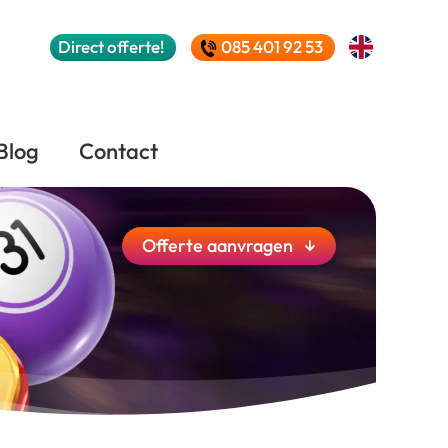
Direct
offerte!
085 401 92 53
Blog
Contact
Offerte
aanvragen
↓