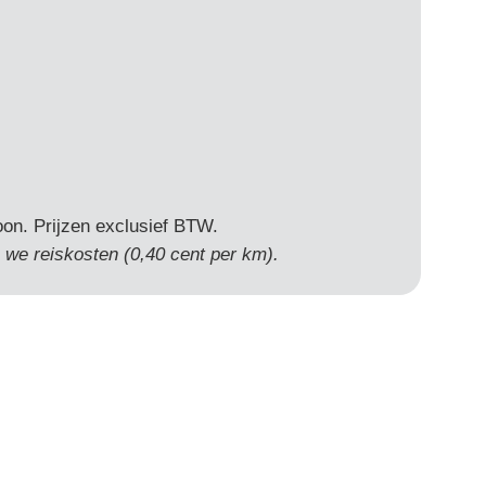
oon. Prijzen exclusief BTW.
 we reiskosten (0,40 cent per km).