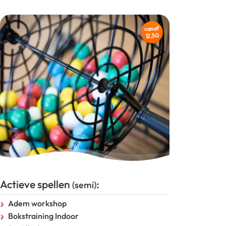
vanaf
12,50
Actieve spellen
:
(semi)
Adem workshop
Bokstraining Indoor