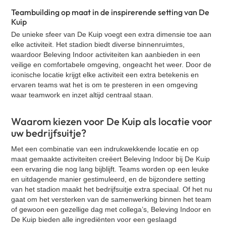
VR Escape Room - Squid Game
Teambuilding op maat in de inspirerende setting van De
Kuip
Adem workshop
De unieke sfeer van De Kuip voegt een extra dimensie toe aan
Music challenge
elke activiteit. Het stadion biedt diverse binnenruimtes,
Bokstraining
waardoor Beleving Indoor activiteiten kan aanbieden in een
veilige en comfortabele omgeving, ongeacht het weer. Door de
Zandsculpturen Rivier
iconische locatie krijgt elke activiteit een extra betekenis en
VR Escape Room - Murder Hotel
ervaren teams wat het is om te presteren in een omgeving
waar teamwork en inzet altijd centraal staan.
Diner Naar Analyse
Quizperience
Waarom kiezen voor De Kuip als locatie voor
Poker workshop
uw bedrijfsuitje?
Met een combinatie van een indrukwekkende locatie en op
maat gemaakte activiteiten creëert Beleving Indoor bij De Kuip
een ervaring die nog lang bijblijft. Teams worden op een leuke
en uitdagende manier gestimuleerd, en de bijzondere setting
van het stadion maakt het bedrijfsuitje extra speciaal. Of het nu
gaat om het versterken van de samenwerking binnen het team
of gewoon een gezellige dag met collega’s, Beleving Indoor en
De Kuip bieden alle ingrediënten voor een geslaagd