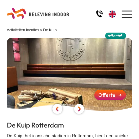
Activiteiten locaties
»
De Kuip
Home
offerte!
Activiteiten
Robinson aan Tafel
Ons team
De Alleskunner
IJssculpturen workshop
Impressie
Offerte
→
Schilder workshop
Kwal aan Tafel
FAQ
Quiz - Ik hou van Holland
De Kuip Rotterdam
De Alleskunner XL
Blog
Quiz - Winter / Kerst
De Kuip, het iconische stadion in Rotterdam, biedt een unieke