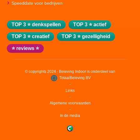
Speeddate voor bedrijven
TOP 3 ⭐ denkspellen
TOP 3 ⭐ actief
TOP 3 ⭐ creatief
TOP 3 ⭐ gezelligheid
⭐ reviews ⭐
© copyrights 2024 - Beleving Indoor is onderdeel van
TotaalBeleving BV
‐
Links
‐
Algemene voorwaarden
‐
In de media