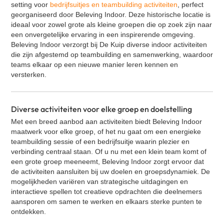
setting voor
bedrijfsuitjes en teambuilding activiteiten
, perfect
Klassieke Bingo
georganiseerd door Beleving Indoor. Deze historische locatie is
Contact
Street art workshop
ideaal voor zowel grote als kleine groepen die op zoek zijn naar
een onvergetelijke ervaring in een inspirerende omgeving.
VR Escape Room - La Casa de Dinero
Beleving Indoor verzorgt bij De Kuip diverse indoor activiteiten
Oud Hollandse spellen
die zijn afgestemd op teambuilding en samenwerking, waardoor
teams elkaar op een nieuwe manier leren kennen en
Cocktail workshop
versterken.
Zakelijke speeddate (kennismakingsspel)
GPS Citygames
Diverse activiteiten voor elke groep en doelstelling
Graffiti workshop
Met een breed aanbod aan activiteiten biedt Beleving Indoor
Expeditie RobinZon - Hotel editie
maatwerk voor elke groep, of het nu gaat om een energieke
teambuilding sessie of een bedrijfsuitje waarin plezier en
Bingo XL
verbinding centraal staan. Of u nu met een klein team komt of
Cluedo XL
een grote groep meeneemt, Beleving Indoor zorgt ervoor dat
de activiteiten aansluiten bij uw doelen en groepsdynamiek. De
Percussie workshop
mogelijkheden variëren van strategische uitdagingen en
Yoga
interactieve spellen tot creatieve opdrachten die deelnemers
aansporen om samen te werken en elkaars sterke punten te
Salsa workshop
ontdekken.
Quiz XL